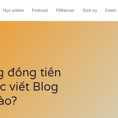
Học online
Podcast
FINlancer
Dịch vụ
Deals
g đồng tiền
c viết Blog
ào?