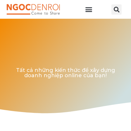
Học online
Tài nguyên
Tất cả những kiến thức để xây dựng
doanh nghiệp online của bạn!