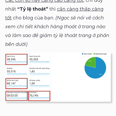
Các con số này càng cao càng tốt
, chỉ duy
nhất
“Tỷ lệ thoát”
thì
cần càng thấp càng
tốt
cho blog của bạn.
(Ngọc sẽ nói về cách
xem chi tiết khách hàng thoát ở trang nào
và làm sao để giảm tỷ lệ thoát trang ở phần
bên dưới)