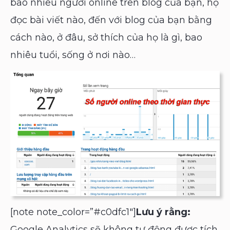
bao nhiêu người online trên blog của bạn, họ
đọc bài viết nào, đến với blog của bạn bằng
cách nào, ở đâu, sở thích của họ là gì, bao
nhiêu tuổi, sống ở nơi nào…
[note note_color=”#c0dfc1″]
Lưu ý rằng:
Google Analytics sẽ không tự động được tích