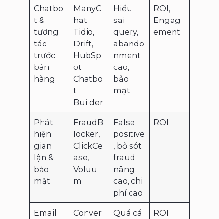
Chatbo
ManyC
Hiểu
ROI,
t &
hat,
sai
Engag
tương
Tidio,
query,
ement
tác
Drift,
abando
trước
HubSp
nment
bán
ot
cao,
hàng
Chatbo
bảo
t
mật
Builder
Phát
FraudB
False
ROI
hiện
locker,
positive
gian
ClickCe
, bỏ sót
lận &
ase,
fraud
bảo
Voluu
nâng
mật
m
cao, chi
phí cao
Email
Conver
Quá cá
ROI