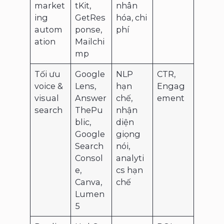
market
tKit,
nhân
ing
GetRes
hóa, chi
autom
ponse,
phí
ation
Mailchi
mp
Tối ưu
Google
NLP
CTR,
voice &
Lens,
hạn
Engag
visual
Answer
chế,
ement
search
ThePu
nhận
blic,
diện
Google
giọng
Search
nói,
Consol
analyti
e,
cs hạn
Canva,
chế
Lumen
5