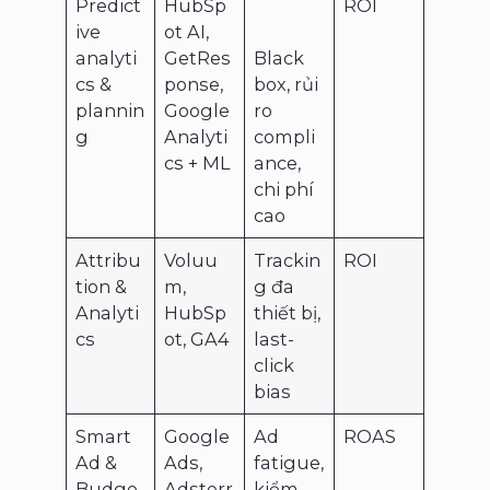
Predict
HubSp
ROI
ive
ot AI,
analyti
GetRes
Black
cs &
ponse,
box, rủi
plannin
Google
ro
g
Analyti
compli
cs + ML
ance,
chi phí
cao
Attribu
Voluu
Trackin
ROI
tion &
m,
g đa
Analyti
HubSp
thiết bị,
cs
ot, GA4
last-
click
bias
Smart
Google
Ad
ROAS
Ad &
Ads,
fatigue,
Budge
Adsterr
kiểm