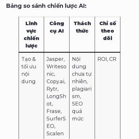
Bảng so sánh chiến lược AI:
Lĩnh
Công
Thách
Chỉ số
vực
cụ AI
thức
theo
chiến
dõi
lược
Tạo &
Jasper,
Nội
ROI, CR
tối ưu
Writeso
dung
nội
nic,
chưa tự
dung
Copy.ai,
nhiên,
Rytr,
plagiari
LongSh
sm,
ot,
SEO
Frase,
quá
SurferS
mức
EO,
Scalen