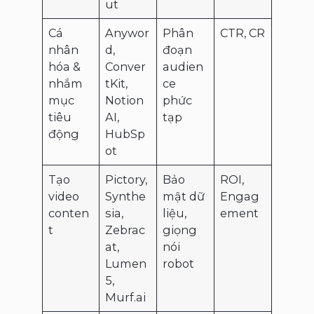
ut
Cá
Anywor
Phân
CTR, CR
nhân
d,
đoạn
hóa &
Conver
audien
nhắm
tKit,
ce
mục
Notion
phức
tiêu
AI,
tạp
động
HubSp
ot
Tạo
Pictory,
Bảo
ROI,
video
Synthe
mật dữ
Engag
conten
sia,
liệu,
ement
t
Zebrac
giọng
at,
nói
Lumen
robot
5,
Murf.ai