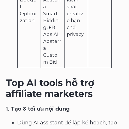
t
a
soát
Optimi
Smart
creativ
zation
Biddin
e hạn
g, FB
chế,
Ads AI,
privacy
Adsterr
a
Custo
m Bid
Top AI tools hỗ trợ
affiliate marketers
1. Tạo & tối ưu nội dung
Dùng AI assistant để lập kế hoạch, tạo