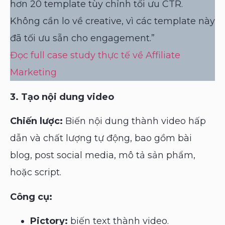
hơn 20 template tùy chỉnh tối ưu CTR.
Không cần lo về creative, vì các template này
đã tối ưu sẵn cho engagement.”
Đọc full case study thực tế về Affiliate
Marketing
3. Tạo nội dung video
Chiến lược:
Biến nội dung thành video hấp
dẫn và chất lượng tự động, bao gồm bài
blog, post social media, mô tả sản phẩm,
hoặc script.
Công cụ:
Pictory:
biến text thành video.