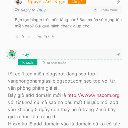
Nguyễn Anh Ngọc
Tác giả
Reply to
Thùy
9 năm trước
Bạn tạo blog ở trên nền tẳng nào? Bạn muốn sử dụng tên
miền nào? Gửi qua mình check giúp cho!
0
Trả lời
Huy
Khách
10 năm trước
tôi có 1 tên miền blogspot đang seo top :
vanphongphamgiasi.blogspot.com seo top với từ
văn phòng phẩm giá sỉ
Bây giờ add domain mới là
http://www.vinacom.org
với từ khoá cũ mà sao nó đâu mất tiêu,lúc mới add
vào khoảng 5 ngày còn thấy nó ở trang 2 mà bây
giờ xuống tận trang 9
Hixxx ko lẽ add domain vào là domain cũ ko có tác