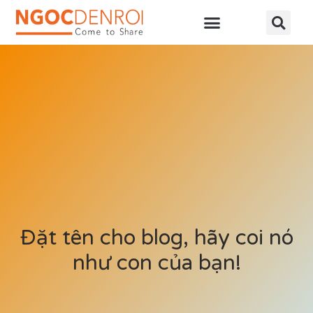
Học online
Tài nguyên
Đặt tên cho blog, hãy coi nó
như con của bạn!