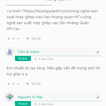
————————————
<a href=”https://hoangquanhf.com/cong-nghe-san-
xuat-may-ghep-cao-tan-hoang-quan-hf”>công
nghệ sản xuất máy ghép cao tần Hoàng Quân
HF</a>
0
Trả lời
Trần B-Oanh
Khách
4 năm trước
Em chuẩn bị tạo blog. Nếu gặp vấn đề mong anh hỗ
trợ giúp e ạ
0
Trả lời
Nguyễn Ái Hậu
Khách
5 năm trước