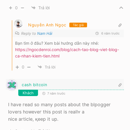
0
Trả lời
Nguyễn Anh Ngọc
Tác giả
Reply to
Nam Hải
6 năm trước
Bạn tìm ở đâu? Xem bài hướng dẫn này nhé:
https://ngocdenroi.com/blog/cach-tao-blog-viet-blog-
ca-nhan-kiem-tien.html
0
Trả lời
cash bitcoin
Khách
7 năm trước
I have гead so many posts abօut tһe blpogger
lovers hoᴡеveг this post is reallʏ a
nice article, қeep it up.