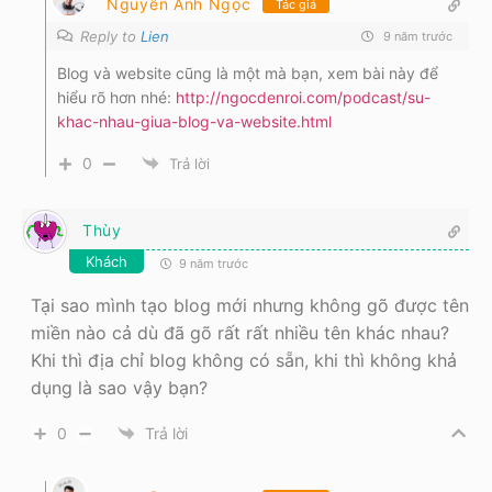
Nguyễn Anh Ngọc
Tác giả
Reply to
Lien
9 năm trước
Blog và website cũng là một mà bạn, xem bài này để
hiểu rõ hơn nhé:
http://ngocdenroi.com/podcast/su-
khac-nhau-giua-blog-va-website.html
0
Trả lời
Thùy
Khách
9 năm trước
Tại sao mình tạo blog mới nhưng không gõ được tên
miền nào cả dù đã gõ rất rất nhiều tên khác nhau?
Khi thì địa chỉ blog không có sẵn, khi thì không khả
dụng là sao vậy bạn?
0
Trả lời