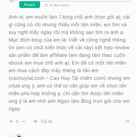
Khách
8 năm trước
Anh ơi, em muốn làm 1 blog chỗ anh (trọn gói ạ); cái
gì cũng có rồi nhưng thiếu mỗi tên miền. em tìm và
suy nghĩ mấy ngày rồi mà không sao tìm ra anh ạ.
Mục đích blog của em là: Viết về công nghệ thông
tin (em có chút kiến thức về cái này) kết hợp review
sản phẩm để làm affiliate (em đang làm theo cuốn
ebook em mua chỗ anh ạ). Em đã có một tên miền
em mua cách đây mấy tháng là tên em
(caohuytai.com – Cao Huy Tài chấm com) nhưng em
chưa ưng ý. anh có thể tư vấn giúp em về chọn tên
miền phù hợp không ạ. chỉ cần tìm được tên miền
ưng ý là em nhờ anh Ngọc làm Blog trọn gói cho em
ngay.
0
Trả lời