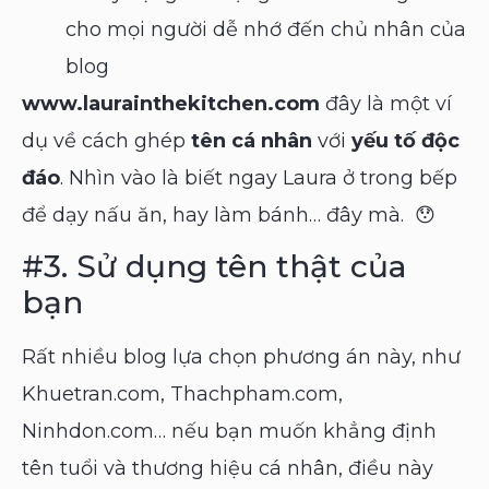
cho mọi người dễ nhớ đến chủ nhân của
blog
www.laura
inthekitchen
.com
đây là một ví
dụ về cách ghép
tên cá nhân
với
yếu tố độc
đáo
. Nhìn vào là biết ngay Laura ở trong bếp
để dạy nấu ăn, hay làm bánh… đây mà. 😯
#3.
Sử dụng tên thật của
bạn
Rất nhiều blog lựa chọn phương án này, như
Khuetran.com, Thachpham.com,
Ninhdon.com… nếu bạn muốn khẳng định
tên tuổi và thương hiệu cá nhân, điều này