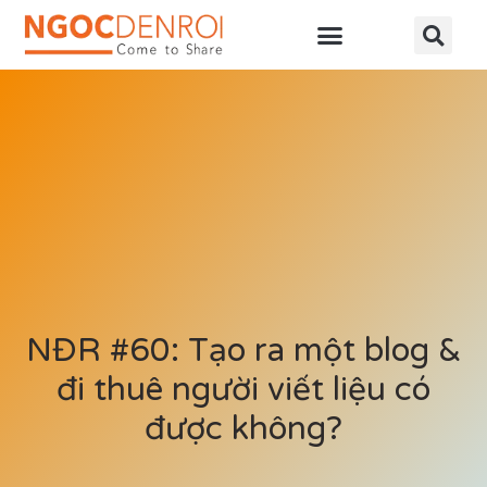
Học online
Tài nguyên
NĐR #60: Tạo ra một blog &
đi thuê người viết liệu có
được không?