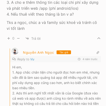
3. A cho e thêm thông tin các loại chi phí xây dựng
và phát triển web /app (phí android/ios)
4. Nếu thuê viết theo tháng là bn v a?
Tks a ngọc, chúc a và family sức khoẻ và tránh cô
vi tốt lành
0
Trả lời
Nguyễn Anh Ngọc
Tác giả
Reply to
Vu
4 năm trước
Hi em,
1. App chắc chắn tiện cho người đọc hơn em nhé, nhưng
vấn đề là làm sao quảng bá app để nhiều người tải, chi
phí xây dựng app cũng cao hơn, anh ko biết chính xác
bao nhiêu tiền.
2. Ads thì anh nghĩ tốt nhất vẫn là của Google (đưa vào
cả web và app được) anh cũng ko rành nhiều về ads nên
thật sự không có câu trả lời cho câu hỏi bên nào trả tiền