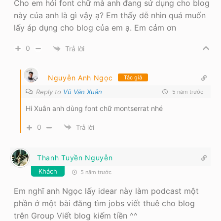
Cho em hỏi font chữ mà anh đang sử dụng cho blog
này của anh là gì vậy ạ? Em thấy dễ nhìn quá muốn
lấy áp dụng cho blog của em ạ. Em cảm ơn
0
Trả lời
Nguyễn Anh Ngọc
Tác giả
Reply to
Vũ Văn Xuân
5 năm trước
Hi Xuân anh dùng font chữ montserrat nhé
0
Trả lời
Thanh Tuyền Nguyễn
Khách
5 năm trước
Em nghĩ anh Ngọc lấy idear này làm podcast một
phần ở một bài đăng tìm jobs viết thuê cho blog
trên Group Viết blog kiếm tiền ^^