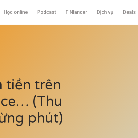
Học online
Podcast
FINlancer
Dịch vụ
Deals
tiền trên
nce… (Thu
ừng phút)