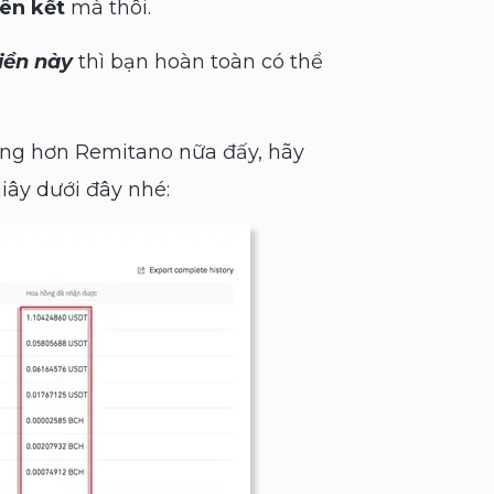
iên kết
mà thôi.
iền này
thì bạn hoàn toàn có thể
ủng hơn Remitano nữa đấy, hãy
giây dưới đây nhé: