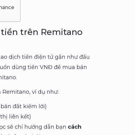
inance
 tiền trên Remitano
ao dịch tiền điện tử gần như đầu
u muốn dùng tiền VNĐ để mua bán
mitano.
n Remitano, ví dụ như:
bán đắt kiếm lời)
hị liên kết)
gọc sẽ chỉ hướng dẫn bạn
cách