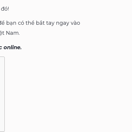
đó!
để bạn có thể bắt tay ngay vào
iệt Nam.
 online.