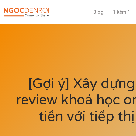
Blog
1 kèm 1
[Gợi ý] Xây dựng
review khoá học o
tiền với tiếp thị