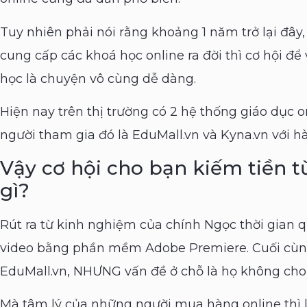
Tuy nhiên phải nói rằng khoảng 1 năm trở lại đây,
cung cấp các khoá học online ra đời thì cơ hội đ
học là chuyện vô cùng dễ dàng.
Hiện nay trên thị trường có 2 hệ thống giáo dục o
người tham gia đó là EduMall.vn và Kyna.vn với 
Vậy cơ hội cho bạn kiếm tiền t
gì?
Rút ra từ kinh nghiệm của chính Ngọc thời gian 
video bằng phần mềm Adobe Premiere. Cuối cùng
EduMall.vn, NHƯNG vấn đề ở chỗ là họ không cho
Mà tâm lý của những người mua hàng online thì l