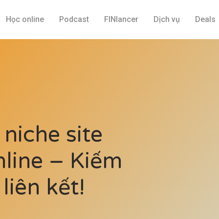
Học online
Podcast
FINlancer
Dịch vụ
Deals
 niche site
nline – Kiếm
 liên kết!