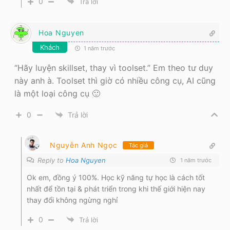
0
Trả lời
Hoa Nguyen
Khách
1 năm trước
“Hãy luyện skillset, thay vì toolset.” Em theo tư duy
này anh à. Toolset thì giờ có nhiều công cụ, AI cũng
là một loại công cụ 🙂
0
Trả lời
Nguyễn Anh Ngọc
Tác giả
Reply to
Hoa Nguyen
1 năm trước
Ok em, đồng ý 100%. Học kỹ năng tự học là cách tốt
nhất để tồn tại & phát triển trong khi thế giới hiện nay
thay đổi không ngừng nghỉ
0
Trả lời