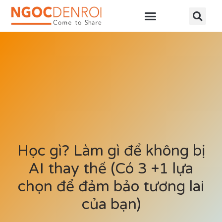
Học online
Tài nguyên
Học gì? Làm gì để không bị
AI thay thế (Có 3 +1 lựa
chọn để đảm bảo tương lai
của bạn)