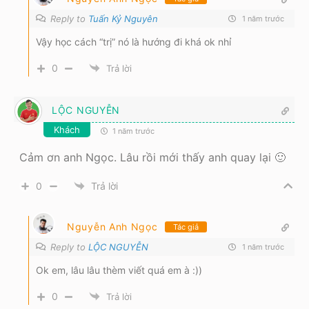
Reply to
Tuấn Kỷ Nguyên
1 năm trước
Vậy học cách “trị” nó là hướng đi khá ok nhỉ
0
Trả lời
LỘC NGUYỄN
Khách
1 năm trước
Cảm ơn anh Ngọc. Lâu rồi mới thấy anh quay lại 🙂
0
Trả lời
Nguyễn Anh Ngọc
Tác giả
Reply to
LỘC NGUYỄN
1 năm trước
Ok em, lâu lâu thèm viết quá em à :))
0
Trả lời