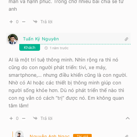
mắn và hạnh phúc. Trông chờ nhiều bài chia sẻ từ
anh
0
Trả lời
Tuấn Kỷ Nguyên
Khách
1 năm trước
AI là một trí tuệ thông minh. Nhìn rộng ra thì nó
cũng do con người phát triển: tivi, xe máy,
smartphone,… nhưng điều khiển cũng là con người.
Nhờ có AI hoặc các thiết bị thông minh giúp con
người sống khỏe hơn. Dù nó phát triển thế nào thì
con ng vẫn có cách “trị” được nó. Em không quan
tâm lắm!
0
Trả lời
Nguyễn Anh Ngọc
Tác giả