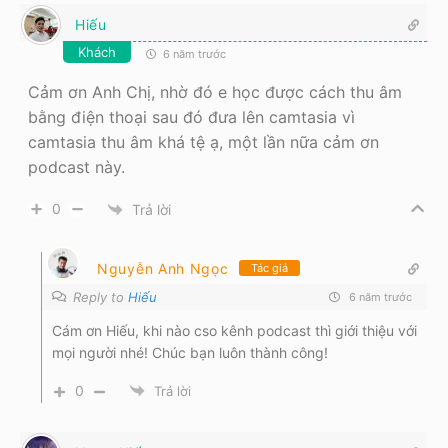
Hiếu
Khách
6 năm trước
Cảm ơn Anh Chị, nhờ đó e học được cách thu âm
bằng điện thoại sau đó đưa lên camtasia vì
camtasia thu âm khá tệ ạ, một lần nữa cảm ơn
podcast này.
0
Trả lời
Nguyễn Anh Ngọc
Tác giả
Reply to
Hiếu
6 năm trước
Cám ơn Hiếu, khi nào cso kênh podcast thì giới thiệu với
mọi người nhé! Chúc bạn luôn thành công!
0
Trả lời