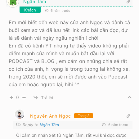
Ngân Tâm
Khách
6 năm trước
Em mới biết đến web này của anh Ngọc và dành cả
buổi xem sơ và đã lưu hết link các bài cần đọc, dự
là sẽ dành vài ngày ngấu nghiến í chớ!
Em đã có kênh YT nhưng tự thấy video không phải
điểm mạnh của mình và muốn bắt đầu lại với
PODCAST và BLOG , em cảm ơn những chia sẻ rất
có ích của anh, hi vọng là trong tương lai không xa,
trong 2020 thôi, em sẽ mời được anh vào Podcast
của em hoặc ngược lại, hihi ^^
0
Trả lời
Nguyễn Anh Ngọc
Tác giả
Reply to
Ngân Tâm
6 năm trước
Ôi cám ơn nhận xét từ Ngân Tâm, rất vui khi đọc được