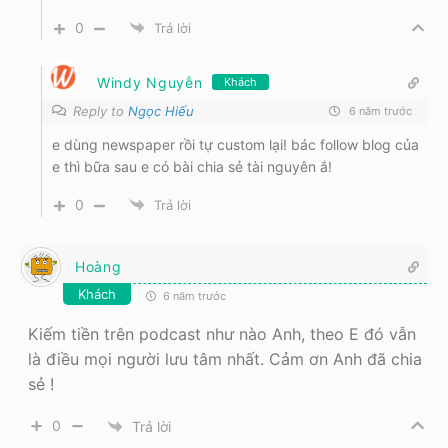
0
Trả lời
Windy Nguyễn
Khách
Reply to
Ngọc Hiếu
6 năm trước
e dùng newspaper rồi tự custom lại! bác follow blog của
e thì bữa sau e có bài chia sẻ tài nguyên ắ!
0
Trả lời
Hoàng
Khách
6 năm trước
Kiếm tiền trên podcast như nào Anh, theo E đó vẫn
là điều mọi người lưu tâm nhất. Cảm ơn Anh đã chia
sẻ !
0
Trả lời