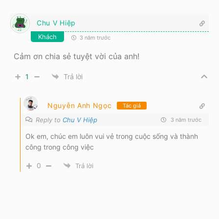
Chu V Hiệp
Khách
3 năm trước
Cảm ơn chia sẻ tuyệt vời của anh!
1
Trả lời
Nguyễn Anh Ngọc
Tác giả
Reply to
Chu V Hiệp
3 năm trước
Ok em, chúc em luôn vui vẻ trong cuộc sống và thành
công trong công việc
0
Trả lời