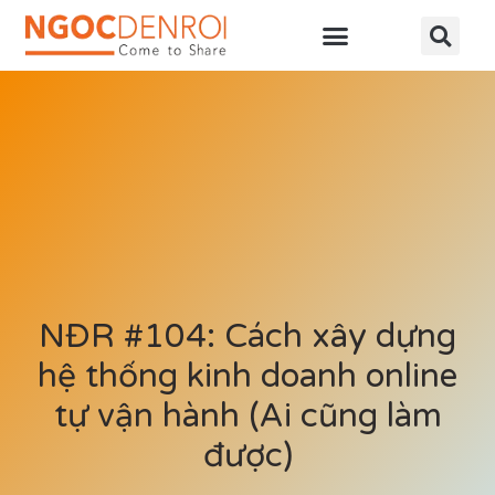
Học online
Tài nguyên
NĐR #104: Cách xây dựng
hệ thống kinh doanh online
tự vận hành (Ai cũng làm
được)