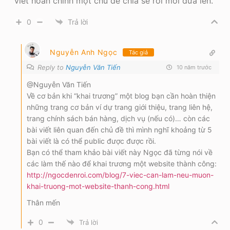
viết hoàn chỉnh một chủ đề chia sẻ rồi mới đưa lên.
0
Trả lời
Nguyễn Anh Ngọc
Tác giả
Reply to
Nguyễn Văn Tiến
10 năm trước
@Nguyễn Văn Tiến
Về cơ bản khi “khai trương” một blog bạn cần hoàn thiện
những trang cơ bản ví dự trang giới thiệu, trang liên hệ,
trang chính sách bán hàng, dịch vụ (nếu có)… còn các
bài viết liên quan đến chủ đề thì mình nghĩ khoảng từ 5
bài viết là có thể public được được rồi.
Bạn có thể tham khảo bài viết này Ngọc đã từng nói về
các làm thế nào để khai trương một website thành công:
http://ngocdenroi.com/blog/7-viec-can-lam-neu-muon-
khai-truong-mot-website-thanh-cong.html
Thân mến
0
Trả lời