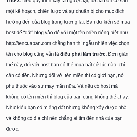
Thứ 2
: Nếu quy trình xảy ra ngược lại, tức là bạn có sẵn
một kế hoạch, chiến lược và sự chuẩn bị cho mục đích
hướng đến của blog trong tương lai. Bạn dự kiến sẽ mua
host để “đặt” blog vào đó với một tên miền riêng biệt như
http://tencuaban.com chẳng hạn thì ngẫu nhiên việc chọn
tên cho blog cũng vẫn là
điều phải làm trước.
Đơn giản
thế này, đối với host bạn có thể mua bất cứ lúc nào, chỉ
cần có tiền. Nhưng đối với tên miền thì có giới hạn, nó
phụ thuộc vào sự may mắn nữa. Và nếu có host mà
không có tên miền thì blog của bạn cũng không thể chạy.
Như kiểu bạn có miếng đất nhưng không xây được nhà
và không có địa chỉ nên chẳng ai tìm đến nhà của bạn
được.