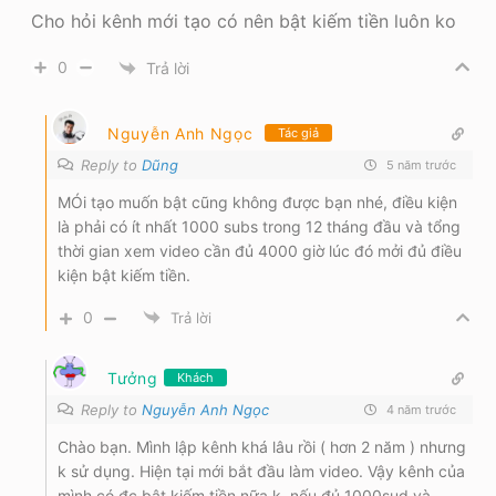
Cho hỏi kênh mới tạo có nên bật kiếm tiền luôn ko
0
Trả lời
Nguyễn Anh Ngọc
Tác giả
Reply to
Dũng
5 năm trước
MÓi tạo muốn bật cũng không được bạn nhé, điều kiện
là phải có ít nhất 1000 subs trong 12 tháng đầu và tổng
thời gian xem video cần đủ 4000 giờ lúc đó mởi đủ điều
kiện bật kiếm tiền.
0
Trả lời
Tưởng
Khách
Reply to
Nguyễn Anh Ngọc
4 năm trước
Chào bạn. Mình lập kênh khá lâu rồi ( hơn 2 năm ) nhưng
k sử dụng. Hiện tại mới bắt đầu làm video. Vậy kênh của
mình có đc bật kiếm tiền nữa k, nếu đủ 1000sud và