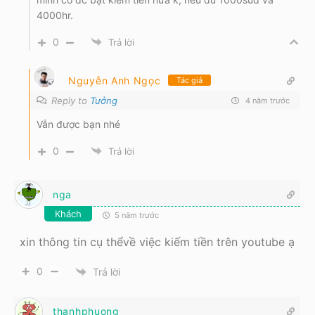
4000hr.
0
Trả lời
Nguyễn Anh Ngọc
Tác giả
Reply to
Tưởng
4 năm trước
Vẫn được bạn nhé
0
Trả lời
nga
Khách
5 năm trước
xin thông tin cụ thểvề việc kiếm tiền trên youtube ạ
0
Trả lời
thanhphuong