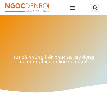
Học online
Tài nguyên
Tất cả những kiến thức để xây dựng
doanh nghiệp online của bạn!