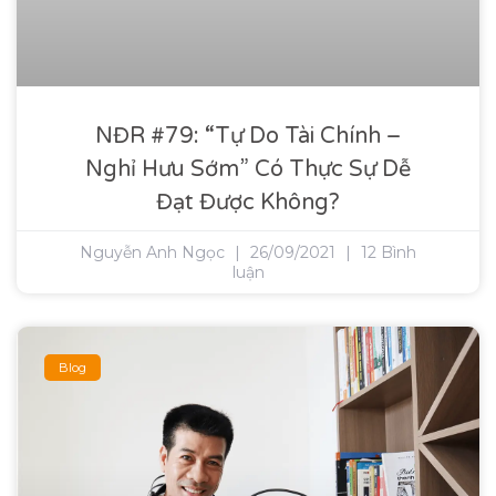
NĐR #79: “Tự Do Tài Chính –
Nghỉ Hưu Sớm” Có Thực Sự Dễ
Đạt Được Không?
Nguyễn Anh Ngọc
26/09/2021
12 Bình
luận
Blog