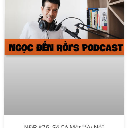
NĐR #76: Sẽ Có Một “vụ Nổ”